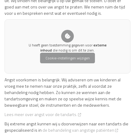
uit. Wij vinden het belangrijk u op uw gemak te stellen. U doet er
goed aan met ons over uw angst te praten. We nemen ruim de tijd
voor u en bespreken eerst wat er eventueel nodig is.
U heeft geen toestemming gegeven voor
externe
inhoud
die nodig is om dit te zien.
Cookie-instellingen wijzigen
Angst voorkomen is belangrijk. Wij adviseren om uw kinderen al
vroeg mee te nemen naar onze praktijk, zelfs al voordat ze
behandeling nodig hebben. Zo kunnen ze wennen aan de
tandartsomgeving en maken ze op speelse wijze kennis met de
beweegbare stoel, de instrumenten en de medewerkers.
Lees meer over angst voor de tandarts.
Bij extreme angst kunnen wij u doorverwijzen naar een tandarts die
gespecialiseerd is in
de behandeling van angstige patiënten