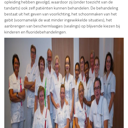
opleiding hebben gevolgd, waardoor zij (onder toezicht van de
tandarts) ook zelf patiënten kunnen behandelen. De behandeling
bestaat uit het geven van voorlichting, het schoonmaken van het
gebit (voornamelijk de wat minder ingewikkelde situaties), het
aanbrengen van beschermlaagjes (sealings) op blijvende kiezen bij
kinderen en fluoridebehandelingen.