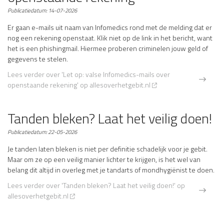
Publicatiedatum:
14-07-2026
Er gaan e-mails uit naam van Infomedics rond met de melding dat er
nog een rekening openstaat. Klik niet op de link in het bericht, want
het is een phishingmail. Hiermee proberen criminelen jouw geld of
gegevens te stelen.
Lees verder
over 'Let op: valse Infomedics-mails over
openstaande rekening' op allesoverhetgebit.nl
Tanden bleken? Laat het veilig doen!
Publicatiedatum:
22-05-2026
Je tanden laten bleken is niet per definitie schadelijk voor je gebit.
Maar om ze op een veilig manier lichter te krijgen, is het wel van
belang dit altijd in overleg met je tandarts of mondhygiënist te doen.
Lees verder
over 'Tanden bleken? Laat het veilig doen!' op
allesoverhetgebit.nl