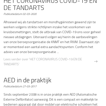
HET CORONAVIRUS COVID-19 EN
DE TANDARTS
Publicatiedatum:
02-03-2020
Alhoewel wij als tandartsen en mondhygiënisten gewend zijn te
werken volgens strikte richtlijnen inzake het voorkomen van
kruisbesmettingen, stelt de uitbraak van COVID-19 ons voor geheel
nieuwe uitdagingen. Uiteraard volgen wij hierin de aanbevelingen
van onze beroepsorganisatie de KNMT en het RIVM. Daarnaast zijn
er momenteel een aantal extra aandachtspunten: Conform het
advies van onze beroepsorganisatie ...
Lees verder
over 'HET CORONAVIRUS COVID-19 EN DE
TANDARTS'
AED in de praktijk
Publicatiedatum:
27-03-2017
Sinds september 2008 is in onze praktijk een AED (Automatische
Externe Defibrillator) aanwezig. Dit is een compact en makkelijk te
bedienen apparaat dat door middel van elektrische schokken het